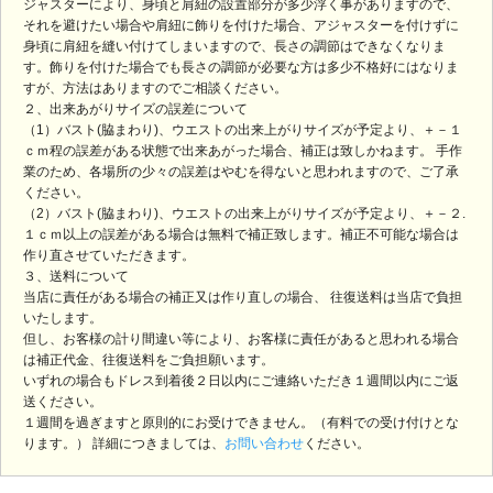
ジャスターにより、身頃と肩紐の設置部分が多少浮く事がありますので、
それを避けたい場合や肩紐に飾りを付けた場合、アジャスターを付けずに
身頃に肩紐を縫い付けてしまいますので、長さの調節はできなくなりま
す。飾りを付けた場合でも長さの調節が必要な方は多少不格好にはなりま
すが、方法はありますのでご相談ください。
２、出来あがりサイズの誤差について
（1）バスト(脇まわり)、ウエストの出来上がりサイズが予定より、＋－１
ｃｍ程の誤差がある状態で出来あがった場合、補正は致しかねます。 手作
業のため、各場所の少々の誤差はやむを得ないと思われますので、ご了承
ください。
（2）バスト(脇まわり)、ウエストの出来上がりサイズが予定より、＋－２.
１ｃｍ以上の誤差がある場合は無料で補正致します。補正不可能な場合は
作り直させていただきます。
３、送料について
当店に責任がある場合の補正又は作り直しの場合、 往復送料は当店で負担
いたします。
但し、お客様の計り間違い等により、お客様に責任があると思われる場合
は補正代金、往復送料をご負担願います。
いずれの場合もドレス到着後２日以内にご連絡いただき１週間以内にご返
送ください。
１週間を過ぎますと原則的にお受けできません。（有料での受け付けとな
ります。） 詳細につきましては、
お問い合わせ
ください。