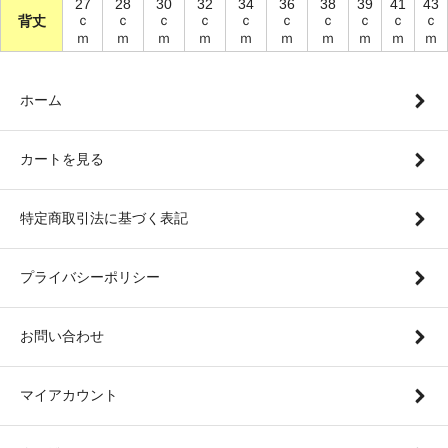
27
28
30
32
34
36
38
39
41
43
ｃ
ｃ
ｃ
ｃ
ｃ
ｃ
ｃ
ｃ
ｃ
ｃ
背丈
ｍ
ｍ
ｍ
ｍ
ｍ
ｍ
ｍ
ｍ
ｍ
ｍ
ホーム
カートを見る
特定商取引法に基づく表記
プライバシーポリシー
お問い合わせ
マイアカウント