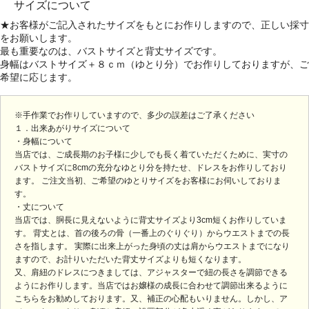
サイズについて
★お客様がご記入されたサイズをもとにお作りしますので、正しい採寸
をお願いします。
最も重要なのは、バストサイズと背丈サイズです。
身幅はバストサイズ＋８ｃｍ（ゆとり分）でお作りしておりますが、ご
希望に応じます。
※手作業でお作りしていますので、多少の誤差はご了承ください
１．出来あがりサイズについて
・身幅について
当店では、ご成長期のお子様に少しでも長く着ていただくために、実寸の
バストサイズに8cmの充分なゆとり分を持たせ、ドレスをお作りしており
ます。 ご注文当初、ご希望のゆとりサイズをお客様にお伺いしておりま
す。
・丈について
当店では、胴長に見えないように背丈サイズより3cm短くお作りしていま
す。 背丈とは、首の後ろの骨（一番上のぐりぐり）からウエストまでの長
さを指します。 実際に出来上がった身頃の丈は肩からウエストまでになり
ますので、お計りいただいた背丈サイズよりも短くなります。
又、肩紐のドレスにつきましては、アジャスターで紐の長さを調節できる
ようにお作りします。当店ではお嬢様の成長に合わせて調節出来るように
こちらをお勧めしております。又、補正の心配もいりません。しかし、ア