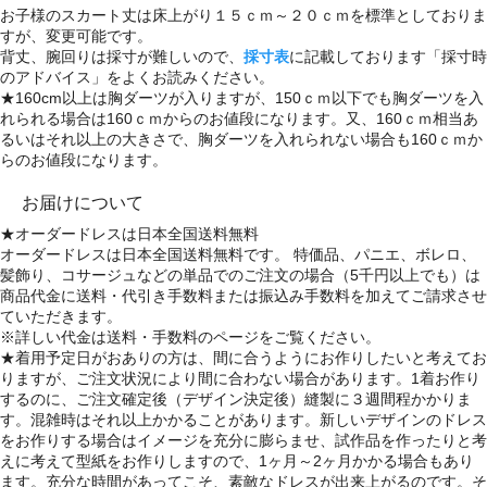
お子様のスカート丈は床上がり１５ｃｍ～２０ｃｍを標準としておりま
すが、変更可能です。
背丈、腕回りは採寸が難しいので、
採寸表
に記載しております「採寸時
のアドバイス」をよくお読みください。
★160cm以上は胸ダーツが入りますが、150ｃｍ以下でも胸ダーツを入
れられる場合は160ｃｍからのお値段になります。又、160ｃｍ相当あ
るいはそれ以上の大きさで、胸ダーツを入れられない場合も160ｃｍか
らのお値段になります。
お届けについて
★オーダードレスは日本全国送料無料
オーダードレスは日本全国送料無料です。 特価品、パニエ、ボレロ、
髪飾り、コサージュなどの単品でのご注文の場合（5千円以上でも）は
商品代金に送料・代引き手数料または振込み手数料を加えてご請求させ
ていただきます。
※詳しい代金は送料・手数料のページをご覧ください。
★着用予定日がおありの方は、間に合うようにお作りしたいと考えてお
りますが、ご注文状況により間に合わない場合があります。1着お作り
するのに、ご注文確定後（デザイン決定後）縫製に３週間程かかりま
す。混雑時はそれ以上かかることがあります。新しいデザインのドレス
をお作りする場合はイメージを充分に膨らませ、試作品を作ったりと考
えに考えて型紙をお作りしますので、1ヶ月～2ヶ月かかる場合もあり
ます。充分な時間があってこそ、素敵なドレスが出来上がるのです。そ