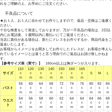
れをご理解の上、お早めにご注文ください。
不良品について
★お１人、お１人に合わせてお作りしますので、返品・交換はご遠慮く
ださい。
十分な検査をして発送しておりますが、万が一不良品の場合は、2日以
内にお電話後、１週間以内に着払いにてご返送ください。
当店に責任がある場合は、新たにドレスをお作りするか、商品代金をご
返金いたします。
お客様からイメージをお聞きしてお作りしたドレスが、お客様が考えら
れているイメージとは違うと言う理由でのご返品はお請け致しかねま
す。
【参考サイズ表（実寸）】
160cm以上は胸ダーツが入ります。
110
120
130
140
150
160
165
ｃ
ｃ
ｃ
ｃ
ｃ
ｃ
ｃ
サイズ
Ｓ
Ｍ
Ｌ
ｍ
ｍ
ｍ
ｍ
ｍ
ｍ
ｍ
56
60
64
68
72
74
76
80
82
84
ｃ
ｃ
ｃ
ｃ
ｃ
ｃ
ｃ
ｃ
ｃ
ｃ
バスト
ｍ
ｍ
ｍ
ｍ
ｍ
ｍ
ｍ
ｍ
ｍ
ｍ
54
56
58
60
62
64
64
64
66
68
ウエス
ｃ
ｃ
ｃ
ｃ
ｃ
ｃ
ｃ
ｃ
ｃ
ｃ
ト
ｍ
ｍ
ｍ
ｍ
ｍ
ｍ
ｍ
ｍ
ｍ
ｍ