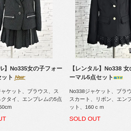
ル】No335女の子フォー
【レンタル】No338 
セット
ーマル5点セット
 ジャケット、ブラウス、ス
No338ジャケット、ブラウ
ネクタイ、エンブレムの5点
スカート、リボン、エンブ
0cm
ット、160ｃｍ
UT
SOLD OUT