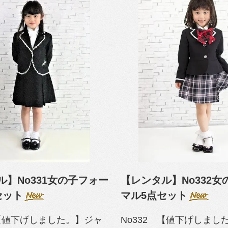
ル】No331女の子フォー
【レンタル】No332
セット
マル5点セット
 【値下げしました。】ジャ
No332 【値下げしまし