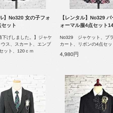
】No320 女の子フォ
【レンタル】No329 
点セット
ォーマル服4点セット14
 【値下げしました。】ジャケ
No329 ジャケット、ブ
ラウス、スカート、エンブ
カート、リボンの4点セット
セット、120ｃｍ
4,980円