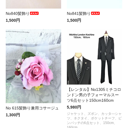
No840髪飾り
No841髪飾り
1,500円
1,500円
【レンタル】No1305ミチコロ
ンドン男の子フォーマルスー
ツ6点セット150cm160cm
5,980円
No 615髪飾り兼用コサージュ
ジャケット、ズボン、カッタ―シャ
1,300円
ツ、ネクタイ、ポケットチーフ、ピ
ンバッチの6点セット、150cm、
160cm