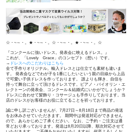
☆・~～・。★・~～・。☆・~～・。★・~～・。☆
『コンクールに強いドレス。発表会に映えるドレス。』
これが、「Lovely Grace」のコンセプト（想い）です。
→
ドレスへのこだわりはこちら
全て手作りオリジナル。輸入ドレスとは仕立ても素材も違いま
す。 発表会などでわが子を1番にしたいという親の目線から上品
で可愛い子供ドレスを作っております。 誰よりも輝き、自信を
持って舞台に立って頂けるドレスです。ピアノ・バイオリン・エ
レクトーンの発表会、コンクール＆結婚式にいかがでしょうか？
ドレスに合わせて髪飾り・コサージュも手作りしております。当
店のドレスがお客様のお役に立てることを祈っております。
誠に申し訳ございませんが、7月27日～8月18日まで商品の発送
をお休みさせていただきます。 期間中は発送対応ができません
ので、あらかじめご了承ください。 なお、ご予約・ご注文は通
常どおり承っております。発送は8月20日以降、順次対応させて
いただきます。 ご不便をおかけいたしますが、何卒よろしくお