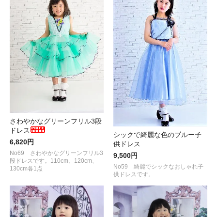
さわやかなグリーンフリル3段
ドレス
シックで綺麗な色のブルー子
6,820円
供ドレス
No69 さわやかなグリーンフリル3
9,500円
段ドレスです。110cm、120cm、
No59 綺麗でシックなおしゃれ子
130cm各1点
供ドレスです。