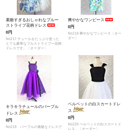
素敵すぎるおしゃれなブルー
爽やかなワンピース
ストライプ花柄ドレス
0円
0円
No218 爽やかなワンピース〔オー
ダー〕
No217 チュールをたっぷり使った
とても豪華なブルストライプー花柄
ドレスです。〔オーダー〕
ベルベットの白スカートドレ
キラキラチュールのパープル
ス
ドレス
0円
0円
No220 ベルベットの白スカートド
No219 パープルの素敵なドレスで
レス。〔オーダー〕