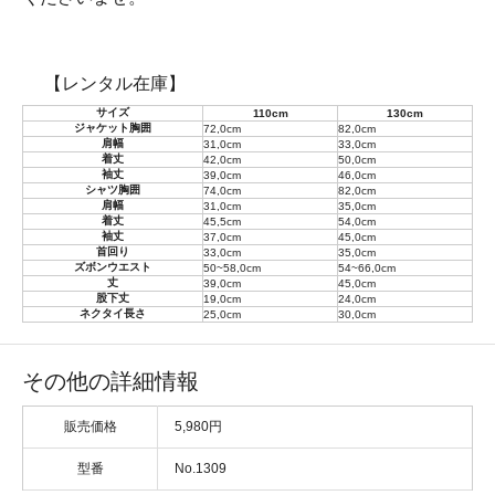
【レンタル在庫】
サイズ
110cm
130cm
ジャケット胸囲
72,0cm
82,0cm
肩幅
31,0cm
33,0cm
着丈
42,0cm
50,0cm
袖丈
39,0cm
46,0cm
シャツ胸囲
74,0cm
82,0cm
肩幅
31,0cm
35,0cm
着丈
45,5cm
54,0cm
袖丈
37,0cm
45,0cm
首回り
33,0cm
35,0cm
ズボンウエスト
50~58,0cm
54~66,0cm
丈
39,0cm
45,0cm
股下丈
19,0cm
24,0cm
ネクタイ長さ
25,0cm
30,0cm
その他の詳細情報
販売価格
5,980円
型番
No.1309