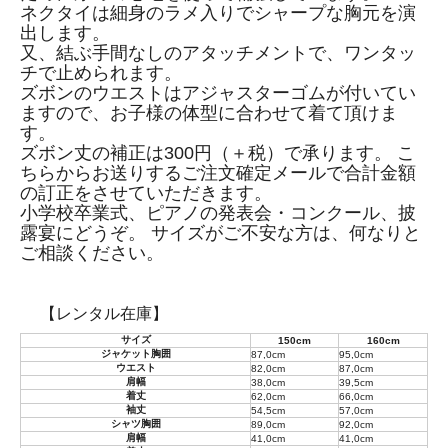
ネクタイは細身のラメ入りでシャープな胸元を演
出します。
又、結ぶ手間なしのアタッチメントで、ワンタッ
チで止められます。
ズボンのウエストはアジャスターゴムが付いてい
ますので、お子様の体型に合わせて着て頂けま
す。
ズボン丈の補正は300円（＋税）で承ります。 こ
ちらからお送りするご注文確定メールで合計金額
の訂正をさせていただきます。
小学校卒業式、ピアノの発表会・コンクール、披
露宴にどうぞ。 サイズがご不安な方は、何なりと
ご相談ください。
【レンタル在庫】
サイズ
150cm
160cm
ジャケット胸囲
87,0cm
95,0cm
ウエスト
82,0cm
87,0cm
肩幅
38,0cm
39,5cm
着丈
62,0cm
66,0cm
袖丈
54,5cm
57,0cm
シャツ胸囲
89,0cm
92,0cm
肩幅
41,0cm
41,0cm