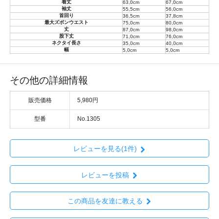
着丈
63,0cm
67,0cm
袖丈
55,5cm
56,0cm
首回り
36,5cm
37,8cm
最大ズボンウエスト
75,0cm
80,0cm
丈
87,0cm
98,0cm
股下丈
71,0cm
76,0cm
ネクタイ長さ
35,0cm
40,0cm
幅
5,0cm
5,0cm
その他の詳細情報
販売価格
5,980円
型番
No.1305
レビューを見る(1件)
レビューを投稿
この商品を友達に教える