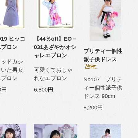
019 ヒッコ
【44％off】EO－
エプロン
031あざやかオシ
プリティー個性
ャレエプロン
派子供ドレス
ミッドカシ
付いた男女
可愛くておしゃ
エプロン
れなエプロン
No107 プリテ
ィー個性派子供
00円
6,800円
ドレス 90cm
8,200円