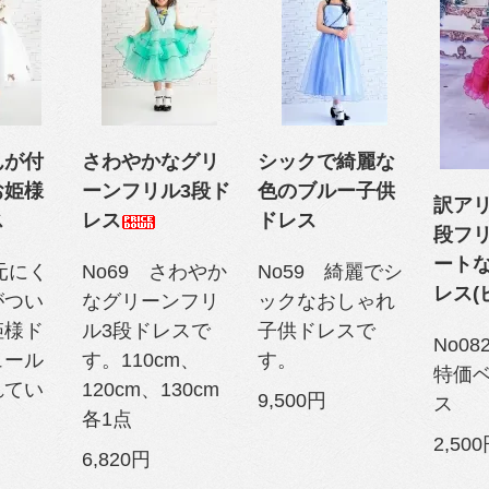
んが付
さわやかなグリ
シックで綺麗な
お姫様
ーンフリル3段ド
色のブルー子供
訳ア
ス
レス
ドレス
段フ
ート
胸元にく
No69 さわやか
No59 綺麗でシ
レス(
がつい
なグリーンフリ
ックなおしゃれ
姫様ド
ル3段ドレスで
子供ドレスで
No0
ュール
す。110cm、
す。
特価
れてい
120cm、130cm
9,500円
ス
各1点
2,50
6,820円