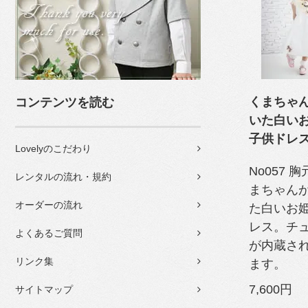
くまちゃ
コンテンツを読む
いた白い
子供ドレ
Lovelyのこだわり
No057 
レンタルの流れ・規約
まちゃん
オーダーの流れ
た白いお
レス。チ
よくあるご質問
が内蔵さ
リンク集
ます。
7,600円
サイトマップ