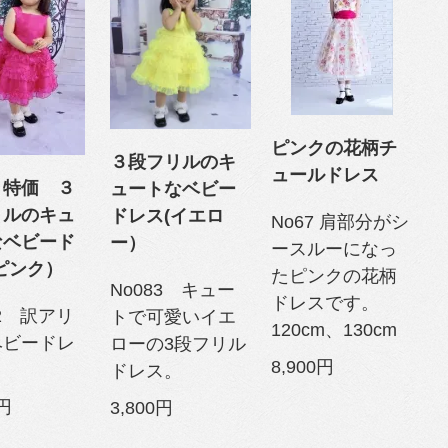
ピンクの花柄チ
３段フリルのキ
ュールドレス
リ特価 ３
ュートなベビー
リルのキュ
ドレス(イエロ
No67 肩部分がシ
なベビード
ー）
ースルーになっ
ピンク）
たピンクの花柄
No083 キュー
ドレスです。
82 訳アリ
トで可愛いイエ
120cm、130cm
ベビードレ
ローの3段フリル
8,900円
ドレス。
0円
3,800円