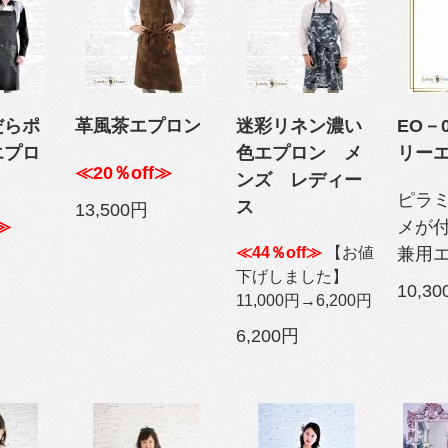
だらポ
革風茶エプロン
迷彩リネン濃い
EO－
エプロ
色エプロン メ
リー
≪20％off≫
ンズ レディー
ピラ
ス
13,500円
≫
メが
≪44％off≫
【お値
兼用
下げしました】
10,3
11,000円→6,200円
6,200円