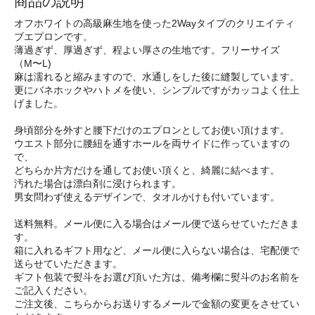
商品の説明
オフホワイトの高級麻生地を使った2Wayタイプのクリエイティ
ブエプロンです。
薄過ぎず、厚過ぎず、程よい厚さの生地です。フリーサイズ
（M〜L)
麻は濡れると縮みますので、水通しをした後に縫製しています。
更にバネホックやハトメを使い、シンプルですがカッコよく仕上
げました。
身頃部分を外すと腰下だけのエプロンとしてお使い頂けます。
ウエスト部分に腰紐を通すホールを両サイドに作っていますの
で、
どちらか片方だけを通してお使い頂くと、綺麗に結べます。
汚れた場合は漂白剤に浸けられます。
男女問わず使えるデザインで、タオルかけも付いています。
送料無料。メール便に入る場合はメール便で送らせていただきま
す。
箱に入れるギフト用など、メール便に入らない場合は、宅配便で
送らせていただきます。
ギフト包装で熨斗をお選び頂いた方は、備考欄に熨斗のお名前を
ご記入ください。
ご注文後、こちらからお送りするメールで金額の変更をさせてい