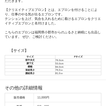
ただきます。
【クリエイティブエプロン】とは、エプロンを付けることによ
り、仕事のやる気が出るエプロンです。
テンションを上げ、気合を入れるために着けるエプロンをクリエ
イティブエプロンと名付けました。
こちらのエプロンは福岡県小郡市からのふるさと納税にも出品し
ています。 ぜひ、ご検討ください。
【サイズ】
サイズ
Fサイズ
前中央丈
76.0cm
腰下丈
53,0cm
横幅
84,0cm
首紐長さ
76,0㎝
腰紐長さ
81,0㎝
その他の詳細情報
販売価格
11,000円