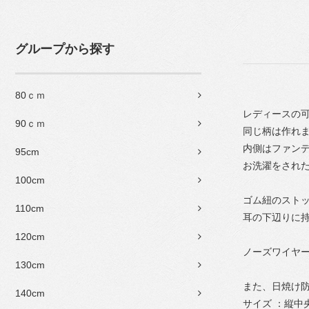
グループから探す
80ｃｍ
レディースの
90ｃｍ
同じ柄は作れま
内側はファン
95cm
お洗濯をされ
100cm
ゴム紐のスト
110cm
耳の下辺りに
120cm
ノーズワイヤ
130cm
また、日焼け
140cm
サイズ ：縦中央