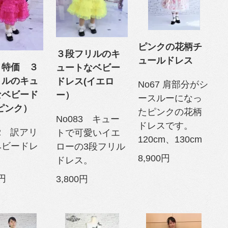
ピンクの花柄チ
３段フリルのキ
ュールドレス
リ特価 ３
ュートなベビー
リルのキュ
ドレス(イエロ
No67 肩部分がシ
なベビード
ー）
ースルーになっ
ピンク）
たピンクの花柄
No083 キュー
ドレスです。
82 訳アリ
トで可愛いイエ
120cm、130cm
ベビードレ
ローの3段フリル
8,900円
ドレス。
0円
3,800円