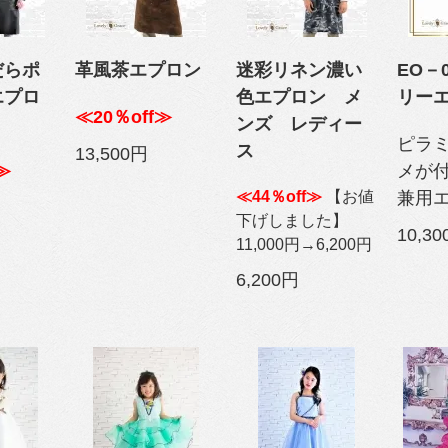
だらポ
革風茶エプロン
迷彩リネン濃い
EO－
エプロ
色エプロン メ
リー
≪20％off≫
ンズ レディー
ピラ
ス
13,500円
≫
メが
≪44％off≫
【お値
兼用
下げしました】
10,3
11,000円→6,200円
6,200円