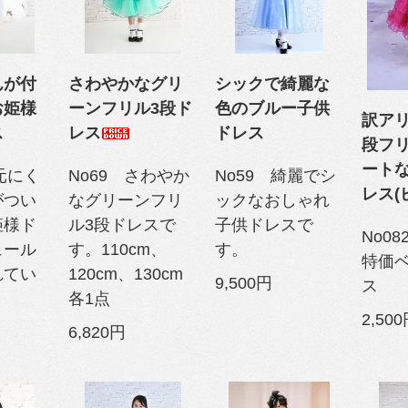
んが付
さわやかなグリ
シックで綺麗な
お姫様
ーンフリル3段ド
色のブルー子供
訳ア
ス
レス
ドレス
段フ
ート
胸元にく
No69 さわやか
No59 綺麗でシ
レス(
がつい
なグリーンフリ
ックなおしゃれ
姫様ド
ル3段ドレスで
子供ドレスで
No0
ュール
す。110cm、
す。
特価
れてい
120cm、130cm
9,500円
ス
各1点
2,50
6,820円