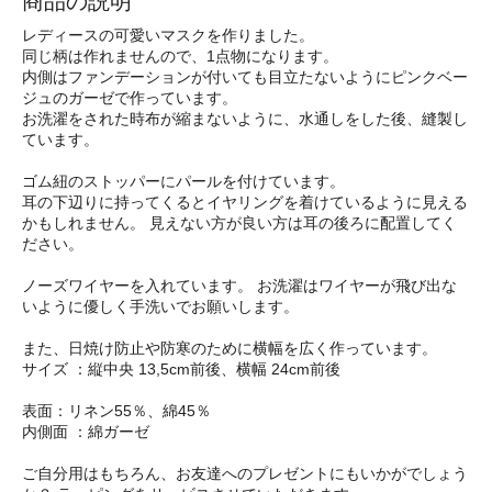
商品の説明
レディースの可愛いマスクを作りました。
同じ柄は作れませんので、1点物になります。
内側はファンデーションが付いても目立たないようにピンクベー
ジュのガーゼで作っています。
お洗濯をされた時布が縮まないように、水通しをした後、縫製し
ています。
ゴム紐のストッパーにパールを付けています。
耳の下辺りに持ってくるとイヤリングを着けているように見える
かもしれません。 見えない方が良い方は耳の後ろに配置してく
ださい。
ノーズワイヤーを入れています。 お洗濯はワイヤーが飛び出な
いように優しく手洗いでお願いします。
また、日焼け防止や防寒のために横幅を広く作っています。
サイズ ：縦中央 13,5cm前後、横幅 24cm前後
表面：リネン55％、綿45％
内側面 ：綿ガーゼ
ご自分用はもちろん、お友達へのプレゼントにもいかがでしょう