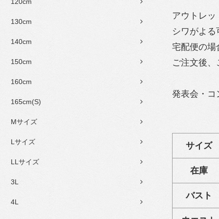
120cm
アウトレッ
130cm
シワがよる
140cm
宅配便の場
150cm
ご注文後、
160cm
発表会・コ
165cm(S)
Mサイズ
Lサイズ
サイズ
LLサイズ
在庫
3L
バスト
4L