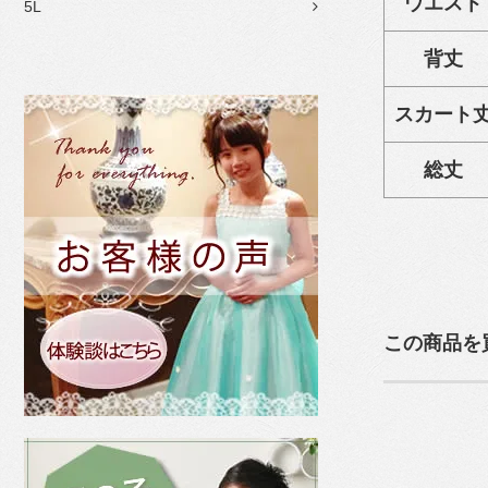
ウエスト
5L
背丈
スカート
総丈
この商品を