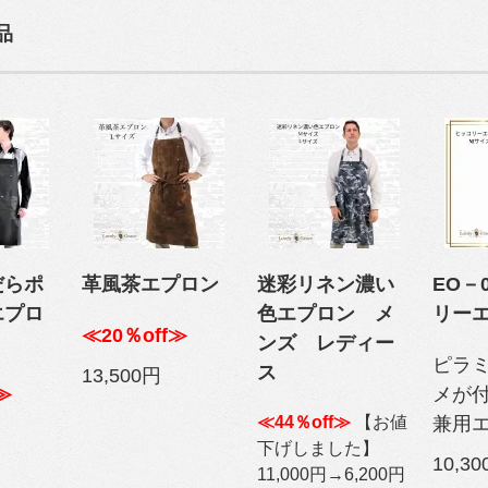
品
だらポ
革風茶エプロン
迷彩リネン濃い
EO－
エプロ
色エプロン メ
リー
≪20％off≫
ンズ レディー
ピラ
ス
13,500円
≫
メが
≪44％off≫
【お値
兼用
下げしました】
10,3
11,000円→6,200円