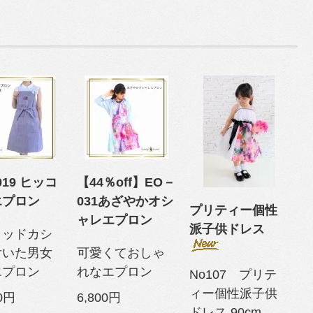
019 ヒッコ
【44％off】EO－
エプロン
031あざやかオシ
プリティー個性
ャレエプロン
派子供ドレス
ミッドカシ
付いた男女
可愛くておしゃ
エプロン
れなエプロン
No107 プリテ
ィー個性派子供
00円
6,800円
ドレス 90cm