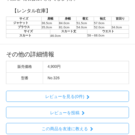
【レンタル在庫】
サイズ
肩幅
身幅
着丈
袖丈
首回り
ジャケット
36,5cm
84.0cm
51,5cm
57.0cm
ブラウス
35,0cm
81.0cm
54.0cm
52.0cm
34.0cm
サイズ
スカート丈
ウエスト
スカート
58～68.0cm
46.0cm
その他の詳細情報
販売価格
4,900円
型番
No.326
レビューを見る(0件)
レビューを投稿
この商品を友達に教える