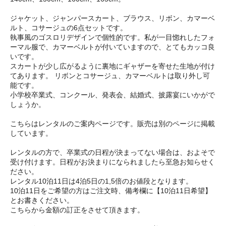
ジャケット、ジャンパースカート、ブラウス、リボン、カマーベ
ルト、コサージュの6点セットです。
執事風のゴスロリデザインで個性的です。私が一目惚れしたフォ
ーマル服で、カマーベルトが付いていますので、とてもカッコ良
いです。
スカートが少し広がるように裏地にギャザーを寄せた生地が付け
てあります。 リボンとコサージュ、カマーベルトは取り外し可
能です。
小学校卒業式、コンクール、発表会、結婚式、披露宴にいかがで
しょうか。
こちらはレンタルのご案内ページです。販売は別のページに掲載
しています。
レンタルの方で、卒業式の日程が決まってない場合は、およそで
受け付けます。日程がお決まりになられましたら至急お知らせく
ださい。
レンタル10泊11日は4泊5日の1,5倍のお値段となります。
10泊11日をご希望の方はご注文時、備考欄に【10泊11日希望】
とお書きください。
こちらから金額の訂正をさせて頂きます。