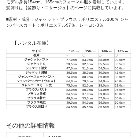
モデル身長154cm。165cmのフォーマル服を着用しています。
髪飾りは【髪飾り・コサージュ】のページに掲載しています。
■素材・成分：ジャケット・ブラウス：ポリエステル100％ ジャ
ンパースカート：ポリエステル97％、レーヨン3％
【レンタル在庫】
サイズ
140cm
150cm
160cm
165cm
在庫
〇
〇
〇
○
ジャケットバスト
77,0cm
83,0cm
88,0cm
90,0cm
ジャケット丈
29,5cm
32,5cm
35,5cm
36,5cm
ジャケット袖丈
47,0cm
51,0cm
54,5cm
56,0cm
ジャケット肩幅
36,5cm
38,0cm
40,0cm
42,0cm
ジャンバースカートバスト
74,0cm
80,0cm
85,0cm
88,0cm
ジャンバースカートウエスト
64,0cm
70,0cm
74,0cm
76,0cm
ジャンバースカート丈
75,0cm
82,0cm
88,0cm
92,0cm
ブラウスバスト
82,0cm
88,0cm
94,0cm
96,0cm
ブラウス肩幅
34,5cm
37,0cm
39,0cm
40,0cm
ブラウス着丈
49,0cm
53,0cm
57,0cm
60,0cm
ブラウス袖丈
49,0cm
54,0cm
56,0cm
60,0cm
ブラウス首回り
34,5cm
35,5cm
36,5cm
37,5cm
その他の詳細情報