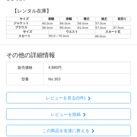
【レンタル在庫】
サイズ
肩幅
身幅
着丈
袖丈
首回り
ジャケット
40,0cm
94.0cm
56.0cm
57.0cm
ブラウス
38.0cm
90.0cm
61,0cm
57,0cm
37,5cm
サイズ
ウエスト
スカート丈
スカート
50,0～70.0cm
46.0cm
その他の詳細情報
販売価格
4,980円
型番
No.303
レビューを見る(0件)
レビューを投稿
この商品を友達に教える